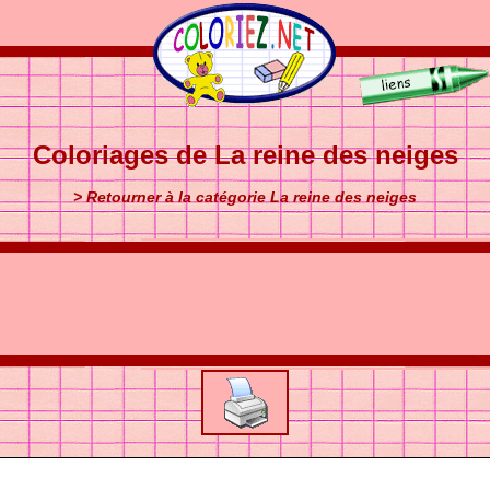
Coloriages de La reine des neiges
> Retourner à la catégorie La reine des neiges