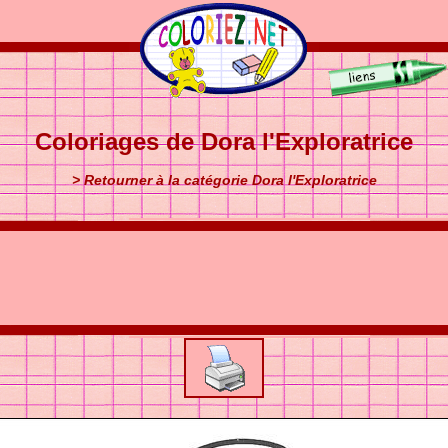
Coloriages de Dora l'Exploratrice
> Retourner à la catégorie Dora l'Exploratrice