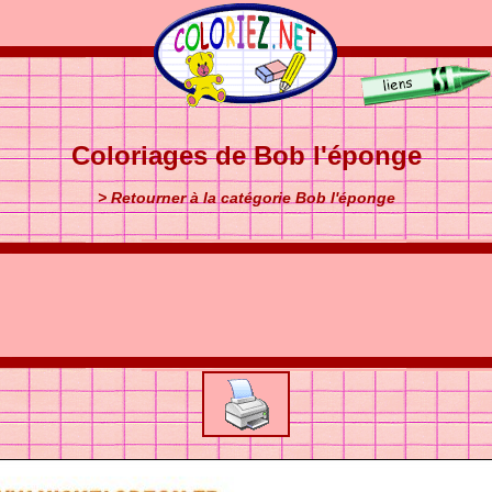
Coloriages de Bob l'éponge
> Retourner à la catégorie Bob l'éponge